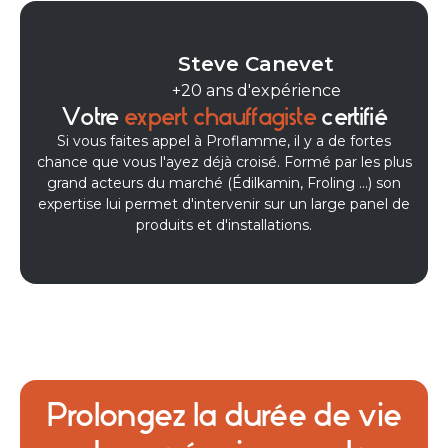
Entretien de mon poêle à
granulés,c'est la deuxième
Steve Canevet
fois et toujours très contente
+20 ans d'expérience
du travail effectué, le
Votre
expert chauffagiste
certifié
technicien est très
Si vous faites appel à Proflamme, il y a de fortes
compétent et répond à
chance que vous l'ayez déjà croisé. Formé par les plus
toutes les questions. Je
grand acteurs du marché (Édilkamin, Froling ...) son
recommande
expertise lui permet d'intervenir sur un large panel de
Isabelle Corvée
produits et d'installations.
Très satisfait de la prestation
de Steeve pour mon poêle à
granulés, travail soigné
Pageot simone
Prolongez la durée de vie
Steve est au top