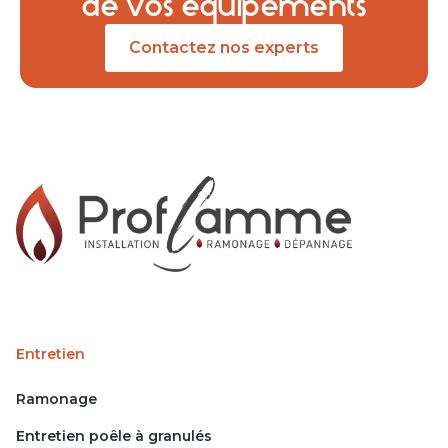
de vos équipements
Richard Lecour
Contactez nos experts
Entretien
Ramonage
Entretien poêle à granulés