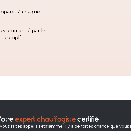
appareil à chaque
 recommandé par les
uit complète
otre
expert chauffagiste
certifié
 vous faites appel à Proflamme, il y a de fortes chance que vous 