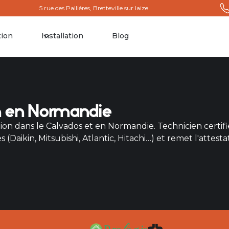
5 rue des Palliéres, Bretteville sur laize
tion
Installation
Blog
on en Normandie
ion dans le Calvados et en Normandie. Technicien certifié
 (Daikin, Mitsubishi, Atlantic, Hitachi…) et remet l'attes