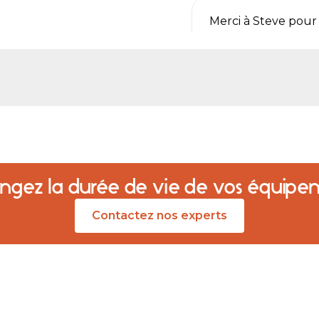
Merci à Steve pour 
programme au top
Fabrice jeanne
Travail très sérieux
Encore merci a Ste
Marie jeanne vincen
ongez la durée de vie de vos équipe
Entretien de mon po
toujours très conte
Contactez nos experts
très compétent et r
recommande
Isabelle Corvée
Très satisfait de l