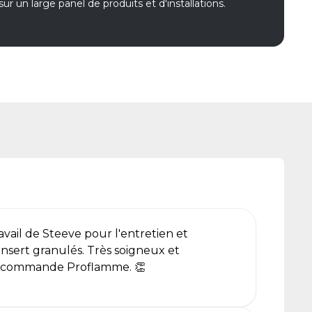
sur un large panel de produits et d'installations.
ravail de Steeve pour l'entretien et
sert granulés. Très soigneux et
 recommande Proflamme. 👏