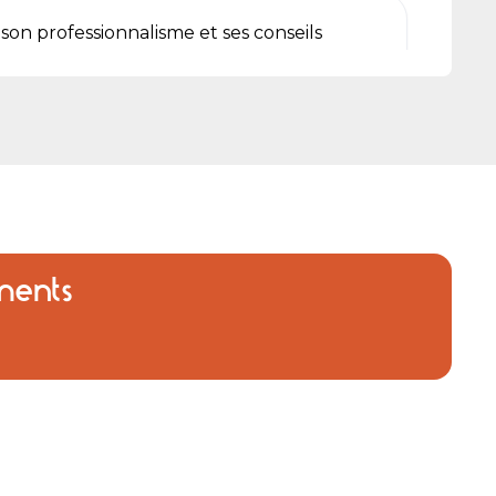
son professionnalisme et ses conseils
ve pour son professionnalisme
t
ments
êle à granulés,c'est la deuxième fois et
nte du travail effectué, le technicien est
épond à toutes les questions. Je
a prestation de Steeve pour mon poêle à