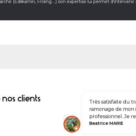
rché (Édilkamin, Froling ...) son expertise lui permet d'intervenir 
nos clients
Très satisfaite du t
ramonage de mon in
professionnel. Je
Beatrice MARIE