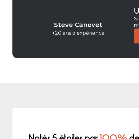
U
Si
Steve Canevet
ma
+20 ans d'expérience
Notés 5 étoiles par
100%
de 