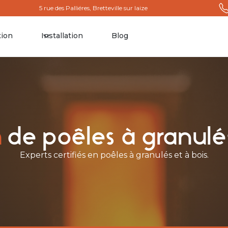
5 rue des Palliéres, Bretteville sur laize
tion
Installation
Blog
n
de poêles à granulés
Experts certifiés en poêles à granulés et à bois.