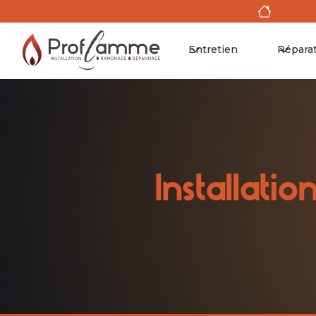
Entretien
Répara
I
n
s
t
a
l
l
a
t
i
o