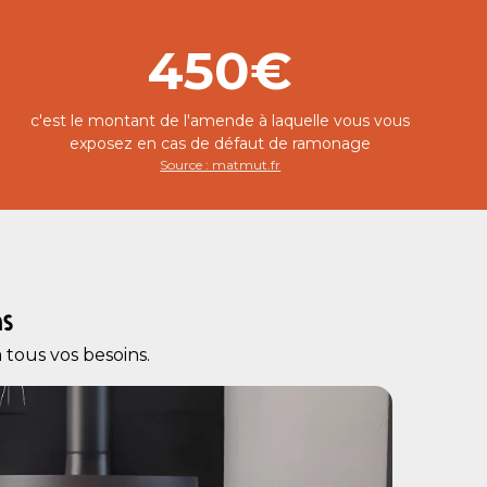
450€
c'est le montant de l'amende à laquelle vous vous
exposez en cas de défaut de ramonage
Source : matmut.fr
ns
tous vos besoins.