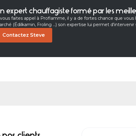
n expert chauffagiste formé par les meille
 vous faites appel à Proflamme, il y a de fortes chance que vous 
rché (Édilkamin, Froling ...) son expertise lui permet d'intervenir 
Contactez Steve
nos clients