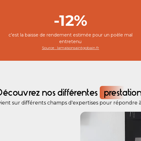
-12%
c'est la baisse de rendement estimée pour un poêle mal
entretenu
Source : lamaisonsaintgobain.fr
Découvrez nos différentes
prestatio
ient sur différents champs d'expertises pour répondre à 