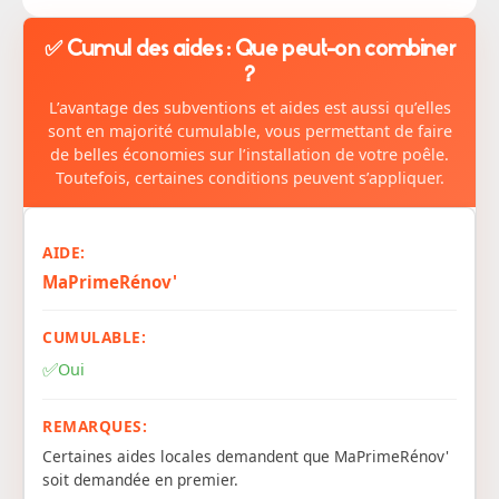
✅ Cumul des aides : Que peut-on combiner
?
L’avantage des subventions et aides est aussi qu’elles
sont en majorité cumulable, vous permettant de faire
de belles économies sur l’installation de votre poêle.
Toutefois, certaines conditions peuvent s’appliquer.
MaPrimeRénov'
✅
Oui
Certaines aides locales demandent que MaPrimeRénov'
soit demandée en premier.