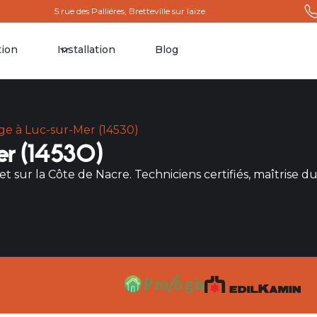
5 rue des Palliéres, Bretteville sur laize
tion
Installation
Blog
e à Luc-sur-Mer (14530)
r (14530)
ur la Côte de Nacre. Techniciens certifiés, maîtrise du 