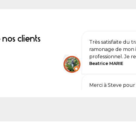
nos clients
Très satisfaite du t
ramonage de mon in
professionnel. Je
Beatrice MARIE
Merci à Steve pour 
programme au top
Fabrice jeanne
Travail très sérieux
Encore merci a Ste
Marie jeanne vincen