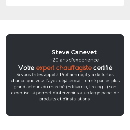
Encore merci a Steve pour
son professionnalisme
Marie jeanne vincent
Entretien de mon poêle à
granulés,c'est la deuxième
Steve Canevet
fois et toujours très contente
+20 ans d'expérience
du travail effectué, le
Votre
expert chauffagiste
certifié
technicien est très
Si vous faites appel à Proflamme, il y a de fortes
compétent et répond à
chance que vous l'ayez déjà croisé. Formé par les plus
toutes les questions. Je
grand acteurs du marché (Édilkamin, Froling ...) son
recommande
expertise lui permet d'intervenir sur un large panel de
Isabelle Corvée
produits et d'installations.
Très satisfait de la prestation
de Steeve pour mon poêle à